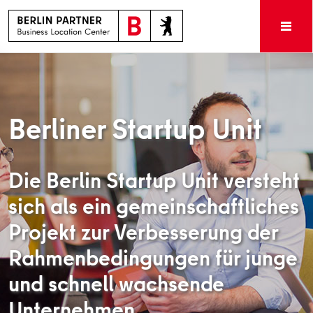
Berliner Startup Unit
Die Berlin Startup Unit versteht
sich als ein gemeinschaftliches
Projekt zur Verbesserung der
Rahmenbedingungen für junge
und schnell wachsende
Unternehmen.