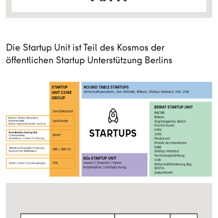
Die Startup Unit ist Teil des Kosmos der
öffentlichen Startup Unterstützung Berlins
STARTUP
ROUND TABLE STARTUPS
Wirtschaftssenatorin, Sen WiEnBe, Bitkom, Startup Verband, IHK, UVB
UNIT CORE
GROUP
BEIRAT STARTUP UNIT
Senatskanzlei
BACBB
Bitkom
Berliner Startup Stipendium
SeWiEnBe
Digitalagentur Berlin
Außenkontakte
startup-map.berlin/public-services
Hochschulen
STARTUPS
HWK
Koordination Startup Unit
JUNI
BPWT
Erstanlaufstelle
Media:net
Ansiedlung / Cluster/ Förderung
Private Acceleratoren
SIBB
Öffentliche finanzielle Förderung
IBB / IBB VC
Startup Verband
Business Plan Wettbewerb
Technologiestiftung
AGs STARTUP UNIT
UVB
IHK
Impact | Diversity | Talent
Starter Center/ Gründungsfragen
Wirtschaftsförderung Brg.
Kooperation | Ermöglichung
WISTA
Zukunftsorte