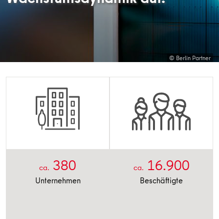
© Berlin Partner
380
16.900
ca.
ca.
Unternehmen
Beschäftigte