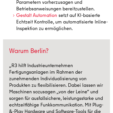
Parametern vorherzusagen und
Betriebsanweisungen bereitzustellen.
Gestalt Automation
setzt auf KI-basierte
Echtzeit Kontrolle, um automatisierte Inline-
Inspektion zu ermöglichen.
Warum Berlin?
„R3 hilft Industrieunternehmen
„
Fertigungsanlagen im Rahmen der
M
zunehmenden Individualisierung von
w
Produkten zu flexibilisieren. Dabei lassen wir
k
Maschinen sozusagen „von der Leine“ und
B
sorgen für ausfallsichere, leistungsstarke und
W
echtzeitfähige Funkkommunikation. Mit Plug-
d
&-Play Hardware und Software-Tools für die
I