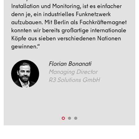
Installation und Monitoring, ist es einfacher
n
denn je, ein industrielles Funknetzwerk
v
h
aufzubauen. Mit Berlin als Fachkräftemagnet
d
konnten wir bereits großartige internationale
Köpfe aus sieben verschiedenen Nationen
gewinnen.“
Florian Bonanati
Managing Director
R3 Solutions GmbH