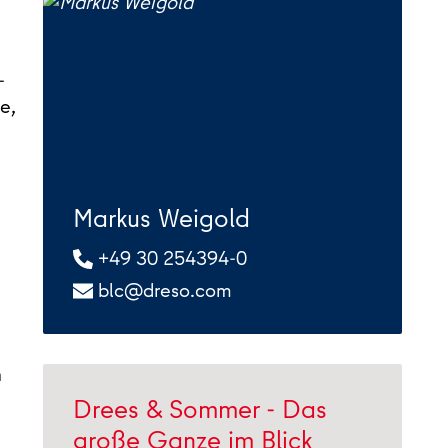
-
e,
Markus Weigold
+49 30 254394-0
blc@dreso.com
h
Drees & Sommer - Das
große Ganze im Blick