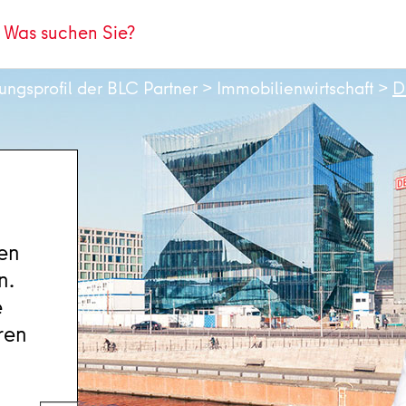
tungsprofil der BLC Partner
>
Immobilienwirtschaft
>
D
nen
n.
e
ren