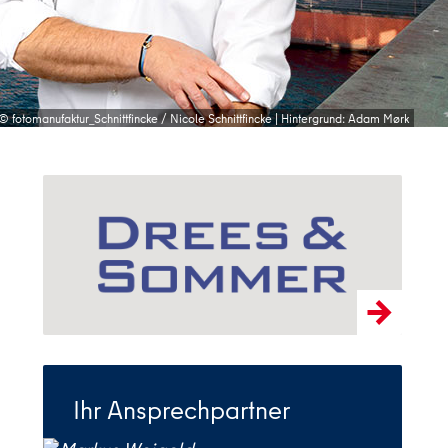
© fotomanufaktur_Schnittfincke / Nicole Schnittfincke | Hintergrund: Adam Mørk
Ihr Ansprechpartner