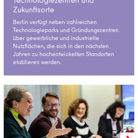
Technologiezentren und
Zukunftsorte
Berlin verfügt neben zahlreichen
Technologieparks und Gründungszentren
über gewerbliche und industrielle
Nutzflächen, die sich in den nächsten
Jahren zu hochentwickelten Standorten
etablieren werden.