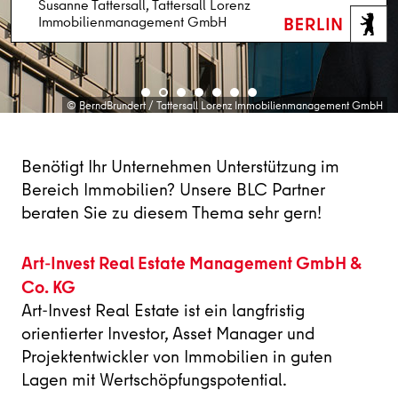
Susanne Tattersall, Tattersall Lorenz
Markus Weigold, Drees & Sommer Berlin
Immobilienmanagement GmbH
Dr. Christina Quensel, Campus Berlin-Buch GmbH
Anja Schuhmann, Jones Lang LaSalle SE
Dirk Dittrich, EDGE Technologies GmbH
Lena Brühne, Art-Invest Real Estate
Holger Staudt, OFFICEFIRST Real Estate GmbH
© fotomanufaktur_Schnittfincke / Nicole Schnittfincke | Hintergrund: Adam Mørk
© BerndBrundert / Tattersall Lorenz Immobilienmanagement GmbH
© Portraitbild: Jochen Rolfes, www.jochenrolfes.de
© eventfotografen.berlin/Konstantin Gastmann
© Peter Himsel / Campus Berlin-Buch GmbH
© Jones Lang LaSalle
© OFFICEFIRST
Benötigt Ihr Unternehmen Unterstützung im
Bereich Immobilien? Unsere BLC Partner
beraten Sie zu diesem Thema sehr gern!
Art-Invest Real Estate Management GmbH &
Co. KG
Art-Invest Real Estate ist ein langfristig
orientierter Investor, Asset Manager und
Projektentwickler von Immobilien in guten
Lagen mit Wertschöpfungspotential.