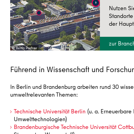
Nutzen Si
Standorte
der Haupt
zur Branc
© Berlin Partner
Führend in Wissenschaft und Forschu
In Berlin und Brandenburg arbeiten rund 30 wisse
umweltrelevanten Themen:
Technische Universität Berlin
(u. a. Erneuerbare
Umwelttechnologien)
Brandenburgische Technische Universität Cottb