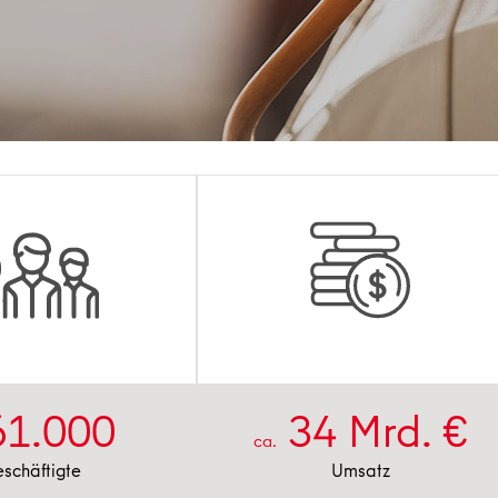
34
Mrd. €
61.000
ca.
Umsatz
schäftigte