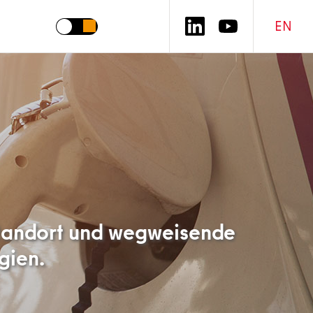
EN
sstandort und wegweisende
gien.