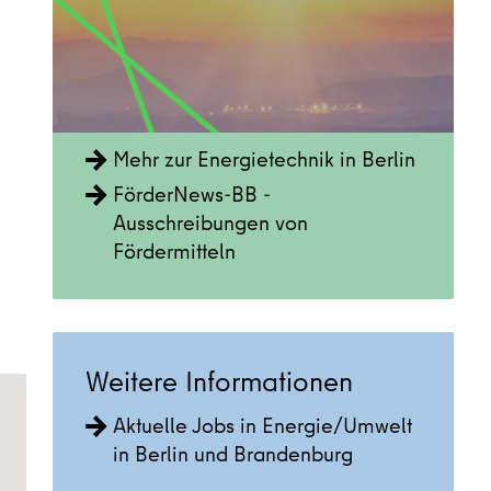
Mehr zur Energietechnik in Berlin
FörderNews-BB -
Ausschreibungen von
Fördermitteln
Weitere Informationen
Aktuelle Jobs in Energie/Umwelt
in Berlin und Brandenburg