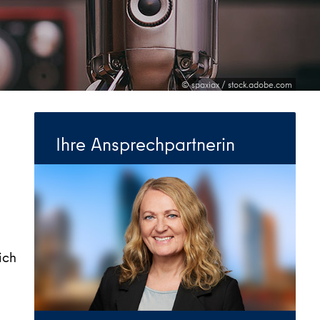
© spaxiax / stock.adobe.com
Ihre Ansprechpartnerin
ich