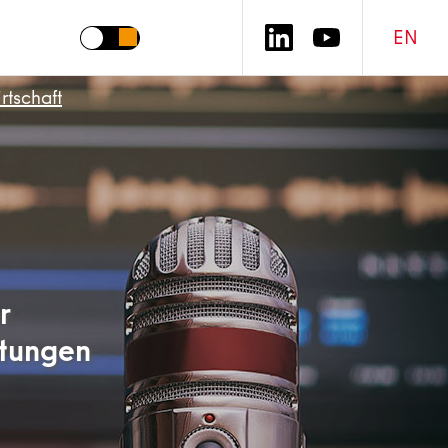
EN
tschaft
r
stungen