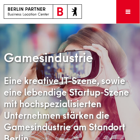
Gamesindustrie
Eine kreative IT-Szene, sowie
eine lebendige Startup-Szene
mit hochspezialisierten
Unternehmen stärken die
Gamesindustrie am Standort
Berlin.