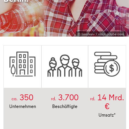
© timofeev / stock.adobe.com
350
3.700
14
Mrd.
ca.
rd.
rd.
€
Unternehmen
Beschäftigte
Umsatz*