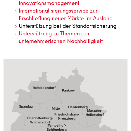
Innovationsmanagement
Internationalisierungsservice zur
Erschließung neuer Märkte im Ausland
Unterstützung bei der Standortsicherung
Unterstützung zu Themen der
unternehmerischen Nachhaltigkeit
Reinickendorf
Pankow
Spandau
Lichtenberg
Mitte
Marzahn-
Friedrichshain-
Hellersdorf
Charlottenburg-
Kreuzberg
Wilmersdorf
Tempelhof-
Schöneberg