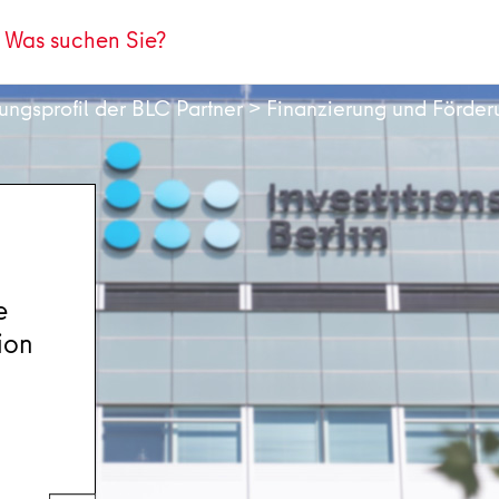
tungsprofil der BLC Partner
>
Finanzierung und Förder
e
ion