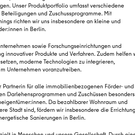
tigen. Unser Produktportfolio umfasst verschiedene
, Beteiligungen und Zuschussprogramme. Mit
ngs richten wir uns insbesondere an kleine und
r:innen in Berlin.
eunternehmen sowie Forschungseinrichtungen und
g innovativer Produkte und Verfahren. Zudem helfen 
setzen, moderne Technologien zu integrieren,
g im Unternehmen voranzutreiben.
r Partnerin für alle immobilienbezogenen Förder- und
tigen Darlehensprogrammen und Zuschüssen besonders
hneigentümer:innen. Da bezahlbarer Wohnraum und
ere Stadt sind, fördern wir insbesondere die Errichtun
rgetische Sanierungen in Berlin.
ezielt in Menschen und unsere Gesellschaft. Durch ein