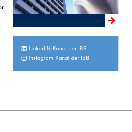
on
LinkedIN-Kanal der IBB
Instagram-Kanal der IBB