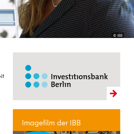
© IBB
it
Imagefilm der IBB