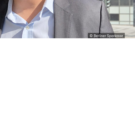
© Jörg Widhalm / Berliner Volksbank
© Berliner Sparkasse
© IBB