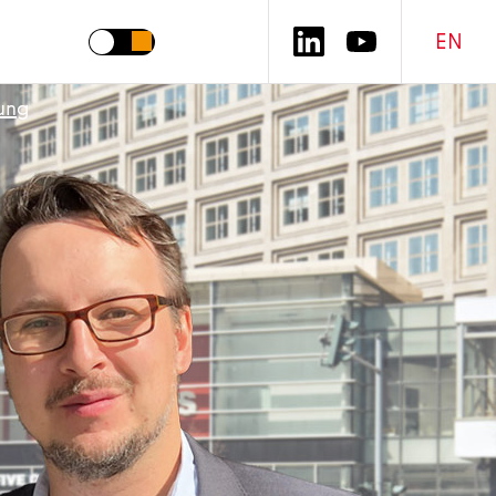
EN
ung