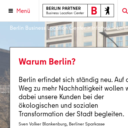
Menü
Berlin Business Location Center
>
Infothek
>
Leis
Warum Berlin?
Warum Berlin?
Warum Berlin?
Berlins kreatives Potenzial schafft di
Berlin erfindet sich ständig neu. Auf
Als regionale Genossenschaftsbank
idealen Voraussetzungen für Innovat
Weg zu mehr Nachhaltigkeit wollen w
schlägt unser Herz in und für Berlin. 
und Wachstum.
dabei unsere Kunden bei der
setzen uns für die Unternehmen in di
ökologischen und sozialen
Stadt ein.
Transformation der Stadt begleiten.
Orsolya Kreicz, Investitionsbank Berlin
Sven Volker Blankenburg, Berliner Sparkasse
Jörg Widhalm, Berliner Volksbank