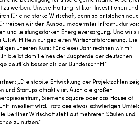
it zu werben. Unsere Haltung ist klar: Investitionen und
ten für eine starke Wirtschaft, denn so entstehen neue
ür treiben wir den Ausbau modernster Infrastruktur vor
en und leistungsstarken Energieversorgung. Und wir s
n GRW-Mitteln zur gezielten Wirtschaftsförderung. Die
tigen unseren Kurs: Für dieses Jahr rechnen wir mit
lin bleibt damit eines der Zugpferde der deutschen
lge deutlich besser als der Bundesschnitt.“
artner:
„Die stabile Entwicklung der Projektzahlen zei
 und Startups attraktiv ist. Auch die großen
therapiezentrum, Siemens Square oder das House of
nft investiert wird. Trotz des etwas schwierigen Umfel
 Die Berliner Wirtschaft steht auf mehreren Säulen und
ance zu nutzen.“