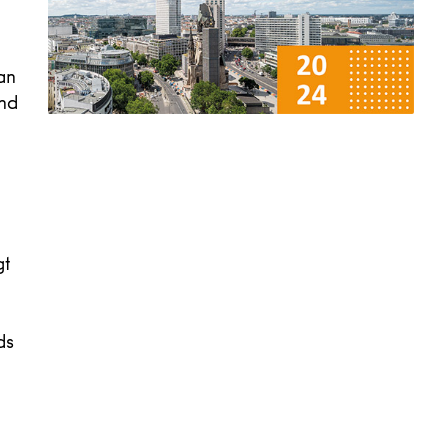
an
ind
gt
ds