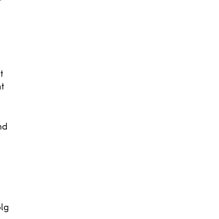
t
t
nd
olg