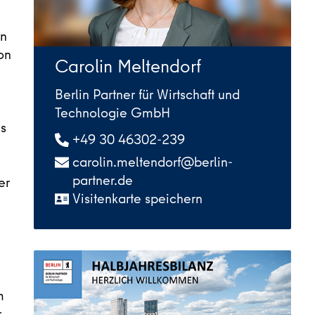
en
on
Carolin Meltendorf
Berlin Partner für Wirtschaft und
Technologie GmbH
es
+49 30 46302-239
carolin.meltendorf@berlin-
partner.de
er
Visitenkarte speichern
m
r