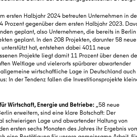
r im ersten Halbjahr 2024 betreuten Unternehmen in d
on 54 Prozent gegenüber dem ersten Halbjahr 2023. Dav
unden geplant, also Unternehmen, die bereits in Berlin
ekten geplant. In den 208 Projekten, darunter 58 neue
 unterstützt hat, entstehen dabei 4011 neue
ossenen Projekte liegt damit 11 Prozent über denen d
haften Weltlage und vielerorts spürbarer abwartender
e allgemeine wirtschaftliche Lage in Deutschland auch
s: In der Tendenz fallen die Investitionsprojekte klein
für Wirtschaft, Energie und Betriebe:
„58 neue
lin erweitern, sind eine klare Botschaft: Der
lobal schwierigen Lage und abwartender Haltung von
 den ersten sechs Monaten des Jahres ihr Ergebnis vo
uch eine Bestätigung für unsere gemeinsame Arbeit, fü